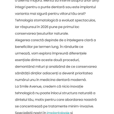
o dilemă majoră. Merită să intervii asupra unor dinți
integri pentru o punte dentară sau este implantul
varianta mai sigură pentru viitorul tău oral?
Tehnologia stomatologică a evoluat spectaculos,
iar răspunsul în 2026 pune pe primul loc
conservarea țesuturilor naturale.
Alegerea corectă depinde de o înțelegere clară a
beneficiilor pe termen lung. În rândurile ce
urmează, vom explora împreună diferențele
esențiale dintre aceste două proceduri,
demontând mituri și analizând de ce conservarea
sănătății dinților adiacenți a devenit prioritatea
numărul unu în medicina dentară modernă.
La Smile Avenue, credem că nicio inovație
tehnologică nu poate înlocui structura naturală a
dintelui tău, motiv pentru care abordarea noastră
se concentrează pe tratamente minim-invazive.
Specialiștii noștri în
implantologie
și