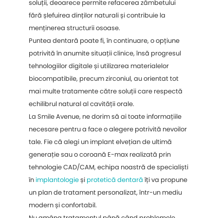
soluții, deoarece permite refacerea zâmbetului
fără șlefuirea dinților naturali și contribuie la
menținerea structurii osoase.
Puntea dentară poate fi, în continuare, o opțiune
potrivită în anumite situații clinice, însă progresul
tehnologiilor digitale și utilizarea materialelor
biocompatibile, precum zirconiul, au orientat tot
mai multe tratamente către soluții care respectă
echilibrul natural al cavității orale.
La Smile Avenue, ne dorim să ai toate informațiile
necesare pentru a face o alegere potrivită nevoilor
tale. Fie că alegi un implant elvețian de ultimă
generație sau o coroană E-max realizată prin
tehnologie CAD/CAM, echipa noastră de specialiști
în
implantologie
și
protetică dentară
îți va propune
un plan de tratament personalizat, într-un mediu
modern și confortabil.
Nu amâna tratamentul până când problemele