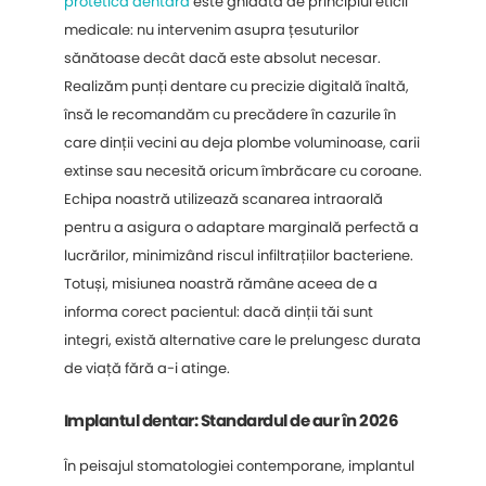
protetică dentară
este ghidată de principiul eticii
medicale: nu intervenim asupra țesuturilor
sănătoase decât dacă este absolut necesar.
Realizăm punți dentare cu precizie digitală înaltă,
însă le recomandăm cu precădere în cazurile în
care dinții vecini au deja plombe voluminoase, carii
extinse sau necesită oricum îmbrăcare cu coroane.
Echipa noastră utilizează scanarea intraorală
pentru a asigura o adaptare marginală perfectă a
lucrărilor, minimizând riscul infiltrațiilor bacteriene.
Totuși, misiunea noastră rămâne aceea de a
informa corect pacientul: dacă dinții tăi sunt
integri, există alternative care le prelungesc durata
de viață fără a-i atinge.
Implantul dentar: Standardul de aur în 2026
În peisajul stomatologiei contemporane, implantul