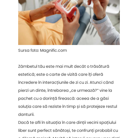
Sursa foto: Magnific.com
Zâmbetul tău este mai mult decât o trăsătură
estetică; este o carte de vizită care îți oferă
încredere în interacțiunile de zi cu zi. Atunci când
pierzi un dinte, întrebarea „ce urmează?” vine la
pachet cu o dorință firească: aceea de a găsi
soluția care să reziste în timp și să protejeze restul
danturii.
Dacă te afli în situația în care dinții vecini spațiului
liber sunt perfect sănătoși, te confrunți probabil cu