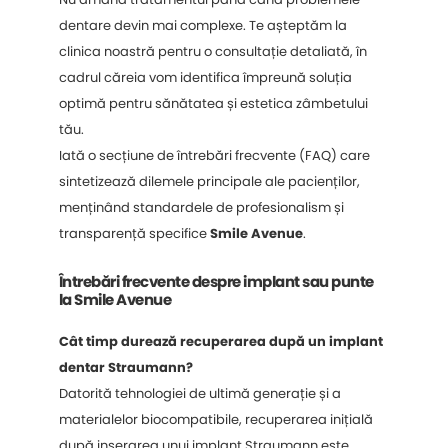
dentare devin mai complexe. Te așteptăm la
clinica noastră pentru o consultație detaliată, în
cadrul căreia vom identifica împreună soluția
optimă pentru sănătatea și estetica zâmbetului
tău.
Iată o secțiune de întrebări frecvente (FAQ) care
sintetizează dilemele principale ale pacienților,
menținând standardele de profesionalism și
transparență specifice
Smile Avenue
.
Întrebări frecvente despre implant sau punte
la Smile Avenue
Cât timp durează recuperarea după un implant
dentar Straumann?
Datorită tehnologiei de ultimă generație și a
materialelor biocompatibile, recuperarea inițială
după inserarea unui implant Straumann este