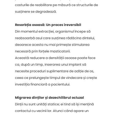
costurile de reabilitare pe măsură ce structurile de
susținere se degradează.
Resorbția osoasă: Un proces ireversibil
Din momentul extracției, organismul începe să
reabsoarbă osul care susținea rădăcina dintelui,
deoarece acesta nu mai primește stimularea
necesară prin forțele masticatorii.
Această reducere a densității osoase poate face
ca, după un timp, inserarea unui implant să
necesite proceduri suplimentare de adiție de os,
ceea ce prelungește timpul de vindecare și crește
investiția financiară a pacientului.
Migrarea dinților și dezechilibrul ocluzal
Dinții nu sunt unități statice; ei tind să își mențină
contactul cu vecinii lor. Atunci când apare un