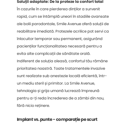
Soluții adaptate: De la proteze la confort total
În cazurile în care pierderea dinților a survenit
rapid, cum se întâmplă uneori în stadiile avansate
ale bolii parodontale, Smile Avenue oferă soluții de
reabilitare imediată. Protezele acrilice pot servi ca
înlocuitor temporar sau permanent, asigurând
pacienților funcționalitatea necesară pentru a
evita alte complicații de sănătate orală.
Indiferent de soluția aleasă, confortul tău rămâne
prioritatea noastră. Toate tratamentele invazive
sunt realizate sub anestezie locală eficientă, într-
un mediu steril și primitor. La Smile Avenue,
tehnologia și grija umană lucrează împreună
pentru a-ți reda încrederea de a zâmbi din nou,
fără nicio reținere.
Implant vs. punte - comparație pe scurt