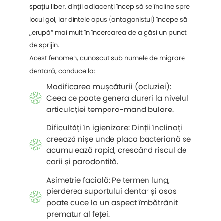
spațiu liber, dinții adiacenți încep să se încline spre
locul gol, iar dintele opus (antagonistul) începe să
„erupă” mai mult în încercarea de a găsi un punct
de sprijin.
Acest fenomen, cunoscut sub numele de migrare
dentară, conduce la:
Modificarea mușcăturii (ocluziei):
Ceea ce poate genera dureri la nivelul
articulației temporo-mandibulare.
Dificultăți în igienizare: Dinții înclinați
creează nișe unde placa bacteriană se
acumulează rapid, crescând riscul de
carii și parodontită.
Asimetrie facială: Pe termen lung,
pierderea suportului dentar și osos
poate duce la un aspect îmbătrânit
prematur al feței.