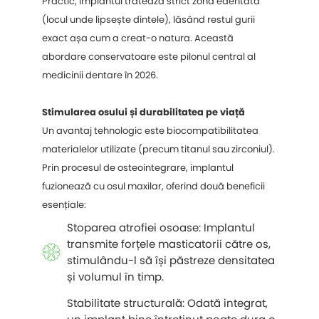
Practic, implantul tratează strict zona edentată
(locul unde lipsește dintele), lăsând restul gurii
exact așa cum a creat-o natura. Această
abordare conservatoare este pilonul central al
medicinii dentare în 2026.
Stimularea osului și durabilitatea pe viață
Un avantaj tehnologic este biocompatibilitatea
materialelor utilizate (precum titanul sau zirconiul).
Prin procesul de osteointegrare, implantul
fuzionează cu osul maxilar, oferind două beneficii
esențiale:
Stoparea atrofiei osoase: Implantul
transmite forțele masticatorii către os,
stimulându-l să își păstreze densitatea
și volumul în timp.
Stabilitate structurală: Odată integrat,