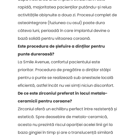
rapidă, majoritatea pacienților putându-și relua
activitățile obișnuite a doua zi. Procesul complet de
osteointegrare (fuziunea cu osul) poate dura
câteva luni, perioadă în care implantul devine o
bază solidă pentru viitoarea coroană.
Este procedura de șlefuire a dinților pentru
punte dureroasă?
La Smile Avenue, confortul pacientului este
prioritar. Procedura de pregătire a dinților stâlpi
pentru o punte se realizează sub anestezie locală
eficientă, astfel încât nu vei simți niciun disconfort.
De ce este zirconiul preferat în locul metalo-
ceramicii pentru coroane?
Zirconiul oferă un echilibru perfect între rezistență și
estetică. Spre deosebire de metalo-ceramică,
acesta nu prezintă riscul apariției acelei linii gri la
baza gingiei în timp și are o translucență similară