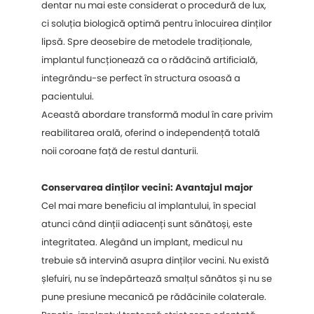
dentar nu mai este considerat o procedură de lux,
ci soluția biologică optimă pentru înlocuirea dinților
lipsă. Spre deosebire de metodele tradiționale,
implantul funcționează ca o rădăcină artificială,
integrându-se perfect în structura osoasă a
pacientului.
Această abordare transformă modul în care privim
reabilitarea orală, oferind o independență totală
noii coroane față de restul danturii.
Conservarea dinților vecini: Avantajul major
Cel mai mare beneficiu al implantului, în special
atunci când dinții adiacenți sunt sănătoși, este
integritatea. Alegând un implant, medicul nu
trebuie să intervină asupra dinților vecini. Nu există
șlefuiri, nu se îndepărtează smalțul sănătos și nu se
pune presiune mecanică pe rădăcinile colaterale.