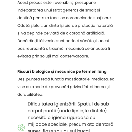
Acest proces este ireversibil și presupune
îndepărtarea unui strat generos de smalț și
dentină pentru a face loc coroanelor de susținere.
Odată șlefuit, un dinte își pierde protecția naturală
și va depinde pe viață de o coroană artificială.
Dacă dinții tăi vecini sunt perfect sănătoși, acest
pas reprezintă o traumă mecanică ce ar putea fi
evitată prin soluții mai conservatoare.
Riscuri biologice și mecanice pe termen lung
Deși puntea redă funcția masticatorie imediată, ea
vine cu o serie de provocări privind întreținerea și
durabilitatea:
Dificultatea igienizării: Spațiul de sub
corpul punții (unde lipsește dintele)
necesită o igienă riguroasă cu
mijloace speciale, precum ața dentară
super-floss sau dușul bucal.