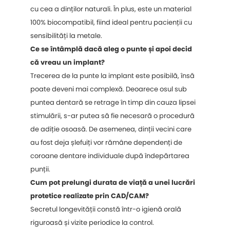
cu cea a dinților naturali. În plus, este un material
100% biocompatibil, fiind ideal pentru pacienții cu
sensibilități la metale.
Ce se întâmplă dacă aleg o punte și apoi decid
că vreau un implant?
Trecerea de la punte la implant este posibilă, însă
poate deveni mai complexă. Deoarece osul sub
puntea dentară se retrage în timp din cauza lipsei
stimulării, s-ar putea să fie necesară o procedură
de adiție osoasă. De asemenea, dinții vecini care
au fost deja șlefuiți vor rămâne dependenți de
coroane dentare individuale după îndepărtarea
punții.
Cum pot prelungi durata de viață a unei lucrări
protetice realizate prin CAD/CAM?
Secretul longevității constă într-o igienă orală
riguroasă și vizite periodice la control.