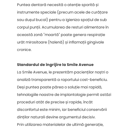
Puntea dentară necesită o atenție sporită și
instrumente speciale (precum acele de curățare
sau dușul bucal) pentru a igieniza spațiul de sub
corpul punții. Acumularea de resturi alimentare în
această zonă "moartă" poate genera respirație
urât mirositoare (halenă) și inflamații gingivale
cronice.
Standardul de îngrijire la Smile Avenue
La Smile Avenue, le prezentăm pacienților noștri o
analiză transparentă a raportului cost-beneficiu.
Deși puntea poate părea o soluție mai rapidă,
tehnologiile noastre de implantologie permit astăzi
proceduri atât de precise și rapide, încât
disconfortul este minim, iar beneficiul conservării
dinților naturali devine argumentul decisiv.
Prin utilizarea materialelor de ultimă generație,