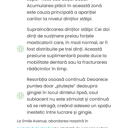
Acumularea plăcii în această zonă
este cauza principală a apariției
cariilor la nivelul dinților stâlpi.
Supraîncărcarea dinților stâlpi: Cei doi
dinți de susținere preiau forțele
masticatorii care, în mod normal, ar fi
fost distribuite pe trei dinți. Această
presiune suplimentară poate duce la
mobilitate dentară sau la fracturarea
rădăcinilor în timp.
Resorbția osoasă continuă: Deoarece
puntea doar „plutește” deasupra
gingiei în locul dintelui lipsă, osul
subiacent nu este stimulat și continuă
să se retragă, creând adesea un spațiu
inestetic între lucrare și gingie.
La Smile Avenue, abordarea noastră în