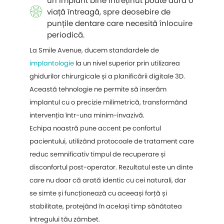
un implant bine întreținut poate dura o
viață întreagă, spre deosebire de
punțile dentare care necesită înlocuire
periodică.
La Smile Avenue, ducem standardele de
implantologie
la un nivel superior prin utilizarea
ghidurilor chirurgicale și a planificării digitale 3D.
Această tehnologie ne permite să inserăm
implantul cu o precizie milimetrică, transformând
intervenția într-una minim-invazivă.
Echipa noastră pune accent pe confortul
pacientului, utilizând protocoale de tratament care
reduc semnificativ timpul de recuperare și
disconfortul post-operator. Rezultatul este un dinte
care nu doar că arată identic cu cei naturali, dar
se simte și funcționează cu aceeași forță și
stabilitate, protejând în același timp sănătatea
întregului tău zâmbet.