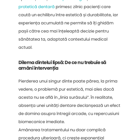
protetică dentară
primesc zilnic pacienți care
caută un echilibru între estetică și durabilitate, iar
experiența acumulată ne permite să îți ghidăm
pașii către cea mai înțeleaptă decizie pentru
sănătatea ta, adaptată contextului medical
actual.
Dilema dintelui lipsă: De ce nu trebuie să
amâni intervenția
Pierderea unui singur dinte poate părea, la prima
vedere, o problemă pur estetică, mai ales dacă
acesta nu se află în „linia surâsului”. În realitate,
absența unei unități dentare declanșează un efect
de domino asupra întregii arcade, cu repercusiuni
biomecanice imediate.
Amânarea tratamentului nu doar complică
procedura ulterioară, ci crește exponențial