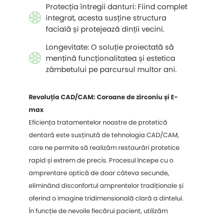
Protecția întregii danturi: Fiind complet
integrat, acesta susține structura
facială și protejează dinții vecini.
Longevitate: O soluție proiectată să
mențină funcționalitatea și estetica
zâmbetului pe parcursul multor ani.
Revoluția CAD/CAM: Coroane de zirconiu și E-
max
Eficiența tratamentelor noastre de protetică
dentară este susținută de tehnologia CAD/CAM,
care ne permite să realizăm restaurări protetice
rapid și extrem de precis. Procesul începe cu o
amprentare optică de doar câteva secunde,
eliminând disconfortul amprentelor tradiționale și
oferind o imagine tridimensională clară a dintelui.
În funcție de nevoile fiecărui pacient, utilizăm