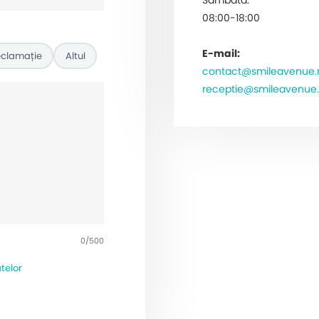
Sâmbătă:
08:00-18:00
E-mail:
clamație
Altul
contact@smileavenue.
receptie@smileavenue.
0/500
telor