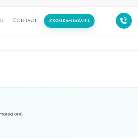
g
Contact
Programează-te
marea orei.