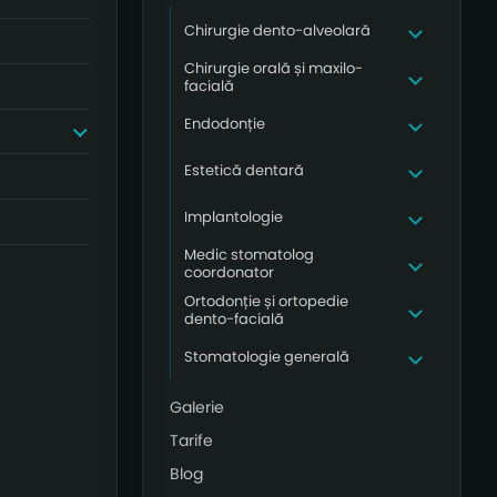
Chirurgie dento-alveolară
Chirurgie orală și maxilo-
facială
Endodonție
Estetică dentară
Implantologie
Medic stomatolog
coordonator
Ortodonție și ortopedie
dento-facială
Stomatologie generală
Galerie
Tarife
Blog