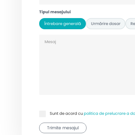
Tipul mesajului
Întrebare generală
Urmărire dosar
Re
Sunt de acord cu
politica de prelucrare a da
Trimite mesajul