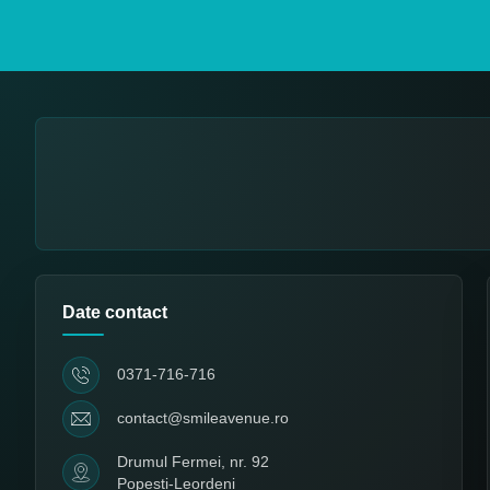
Date contact
0371-716-716
contact@smileavenue.ro
Drumul Fermei, nr. 92
Popești-Leordeni