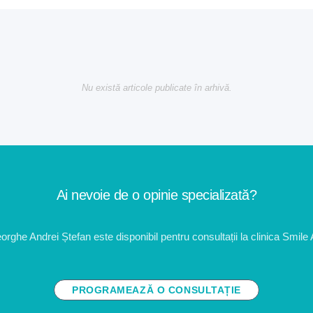
Nu există articole publicate în arhivă.
Ai nevoie de o opinie specializată?
orghe Andrei Ștefan este disponibil pentru consultații la clinica Smile
PROGRAMEAZĂ O CONSULTAȚIE