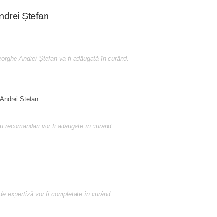
ndrei Ștefan
eorghe Andrei Ștefan va fi adăugată în curând.
Andrei Ștefan
cu recomandări vor fi adăugate în curând.
de expertiză vor fi completate în curând.