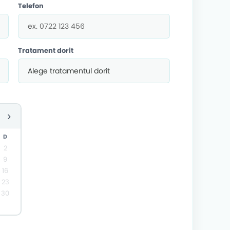
Telefon
Tratament dorit
›
D
2
9
16
23
30