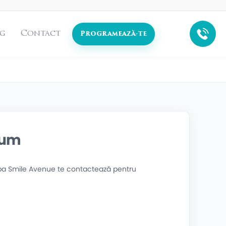
g
Contact
Programează-te
cum
ipa Smile Avenue te contactează pentru