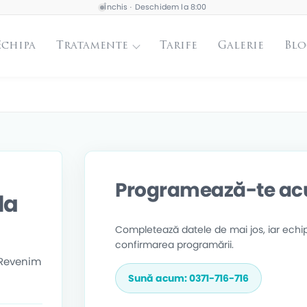
Închis · Deschidem la 8:00
Echipa
Tratamente
Tarife
Galerie
Blo
Programează-te a
la
Completează datele de mai jos, iar ech
confirmarea programării.
. Revenim
Sună acum: 0371-716-716